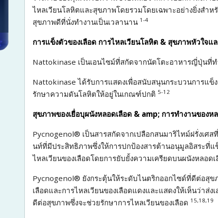
ไหลเวียนโลหิตและสุขภาพโดยรวมโดยเฉพาะอย่างยิ่งสำหรับผู้
1-4
สุขภาพดีที่นั่งทำงานเป็นเวลานาน
การแข็งตัวของเลือด การไหลเวียนโลหิต & สุขภาพหัวใจแ
Nattokinase เป็นเอนไซม์ที่สกัดจากนัตโตะอาหารญี่ปุ่นที่ท
Nattokinase ได้รับการแสดงเพื่อสนับสนุนกระบวนการแข็งต
5-
12
รักษาความดันโลหิตให้อยู่ในเกณฑ์ปกติ
สุขภาพของเยื่อบุผนังหลอดเลือด & amp; การทำงานของหล
Pycnogenol® เป็นสารสกัดจากเปลือกสนมาริไทม์ฝรั่งเศสท
นท์ที่มีประสิทธิภาพซึ่งให้การปกป้องสารต้านอนุมูลอิสระที
ไหลเวียนของเลือดโดยการยับยั้งความเครียดบนผนังหลอดเ
Pycnogenol® ยังกระตุ้นให้ระดับไนตริกออกไซด์ที่ดีต่อส
เลือดและการไหลเวียนของเลือดแดงและแสดงให้เห็นว่าส่ง
15,
18
,19
ดีต่อสุขภาพซึ่งจะช่วยรักษาการไหลเวียนของเลือด