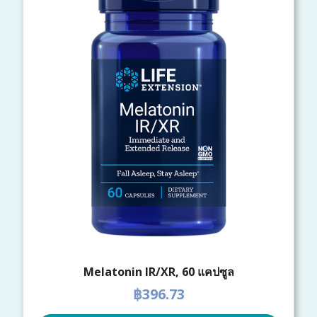
Melatonin IR/XR, 60 แคปซูล
฿396.73