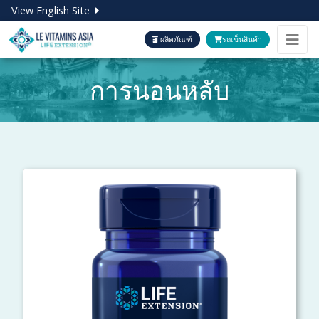
View English Site
ผลิตภัณฑ์
รถเข็นสินค้า
การนอนหลับ