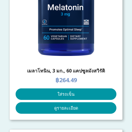
เมลาโทนิน, 3 มก., 60 แคปซูลมังสวิรัติ
฿264.49
ใส่รถเข็น
ดูรายละเอียด