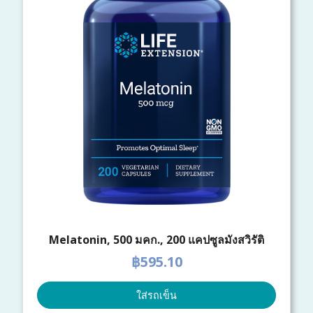
Melatonin, 500 มคก., 200 แคปซูลมังสวิรัติ
฿595.10
ใส่รถเข็น