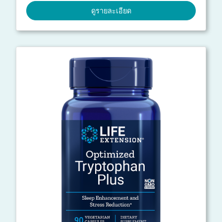
ดูรายละเอียด